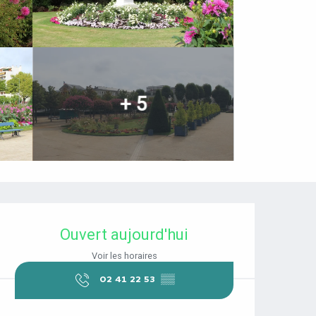
+ 5
OUVERTURE ET COORDONNÉES
Ouvert aujourd'hui
Voir les horaires
02 41 22 53
▒▒