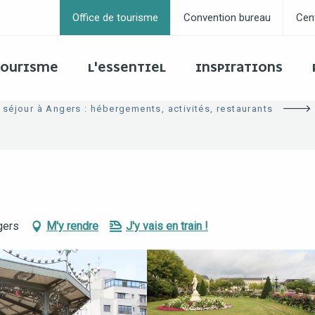
Office de tourisme
Convention bureau
Cen
 TOURISME
L'ESSENTIEL
INSPIRATIONS
 séjour à Angers : hébergements, activités, restaurants
gers
M'y rendre
J'y vais en train !