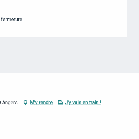
 fermeture.
0 Angers
M'y rendre
J'y vais en train !