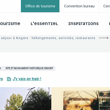
Office de tourisme
Convention bureau
Cen
 TOURISME
L'ESSENTIEL
INSPIRATIONS
 séjour à Angers : hébergements, activités, restaurants
N
SITE ET MONUMENT HISTORIQUE INSCRIT
re
J'y vais en train !