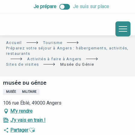
ALLER
Je prépare
Je suis sur place
AU
CONTENU
PRINCIPAL
Accueil
Tourisme
Préparez votre séjour à Angers : hébergements, activités,
restaurants
Activités à faire à Angers
Sites de visites
Musée du Génie
MUSÉE DU GÉNIE
MUSÉE
MILITAIRE
106 rue Éblé, 49000 Angers
M'y rendre
J'y vais en train !
Ajouter aux favoris
Partager