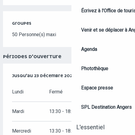
Écrivez à l'Office de tour
GROUPES
GROUPES
Venir et se déplacer à An
50 Personne(s) maxi
Agenda
PÉRIODES D'OUVERTURE
Photothèque
DU
JUSQU'AU
14 FÉVRIER 2026
23 DÉCEMBRE 2026
AU
23 DÉCEMBRE 2026
Espace presse
Lundi
Fermé
SPL Destination Angers
Mardi
13:30 - 18:00
L'essentiel
Mercredi
13:30 - 18:00