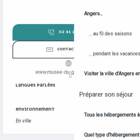
Angers...
02 41 24 83
▒▒
... au fil des saisons
CONTACTEZ-NOUS
... pendant les vacance
www.musee-du-genie-angers.fr
Visiter la ville d’Angers e
LANGUES PARLÉES
LANGUES PARLÉES
Préparer son séjour
ENVIRONNEMENT
ENVIRONNEMENT
Tous les hébergements à
En ville
Quel type d'hébergement