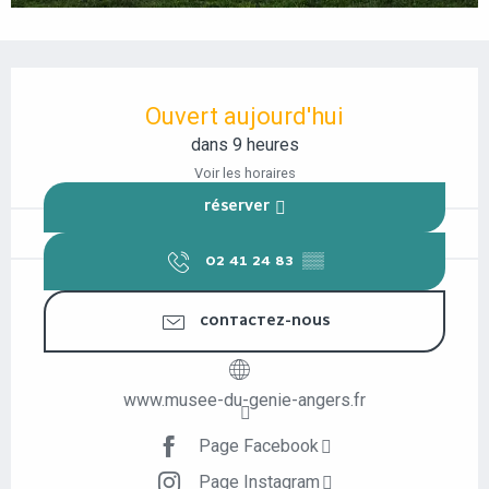
OUVERTURE ET COORDONNÉES
Ouvert aujourd'hui
dans 9 heures
Voir les horaires
RÉSERVER
02 41 24 83
▒▒
CONTACTEZ-NOUS
www.musee-du-genie-angers.fr
Page Facebook
Page Instagram