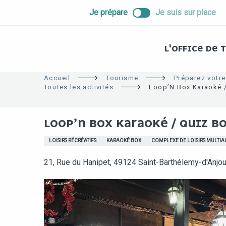
ALLER
Je prépare
Je suis sur place
AU
CONTENU
PRINCIPAL
L'OFFICE DE
Accueil
Tourisme
Préparez votre
Toutes les activités
Loop’N Box Karaoké /
LOOP’N BOX KARAOKÉ / QUIZ BO
LOISIRS RÉCRÉATIFS
KARAOKÉ BOX
COMPLEXE DE LOISIRS MULTIAC
21, Rue du Hanipet, 49124 Saint-Barthélemy-d'Anjo