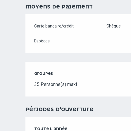
MOYENS DE PAIEMENT
Carte bancaire/crédit
Chèque
Espèces
GROUPES
GROUPES
35 Personne(s) maxi
PÉRIODES D'OUVERTURE
TOUTE L'ANNÉE
TOUTE L'ANNÉE