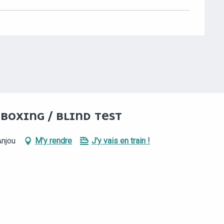
 BOXING / BLIND TEST
Anjou
M'y rendre
J'y vais en train !