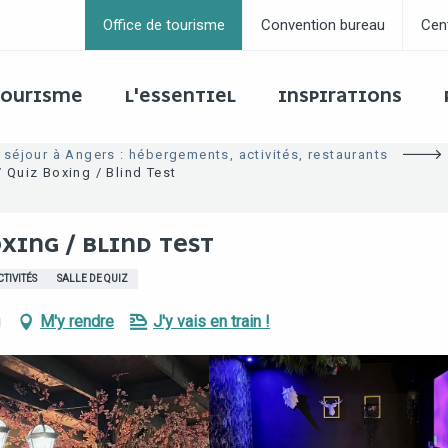
Office de tourisme
Convention bureau
Cen
 TOURISME
L'ESSENTIEL
INSPIRATIONS
 séjour à Angers : hébergements, activités, restaurants
 Quiz Boxing / Blind Test
XING / BLIND TEST
TIVITÉS
SALLE DE QUIZ
u
M'y rendre
J'y vais en train !