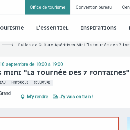
Office de tourisme
Convention bureau
Cen
 TOURISME
L'ESSENTIEL
INSPIRATIONS
Bulles de Culture Apéritives Mini "la tournée des 7 fo
 18 septembre de 18:00 à 19:00
S MINI "LA TOURNÉE DES 7 FONTAINES"
EAU
HISTORIQUE
SCULPTURE
 Grand
M'y rendre
J'y vais en train !