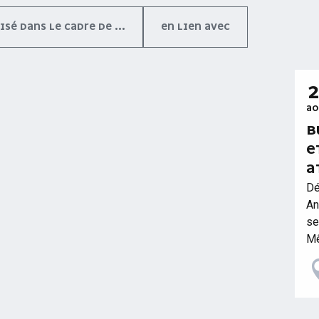
SÉ DANS LE CADRE DE ...
EN LIEN AVEC
A
B
E
A
Dé
An
se
Mê