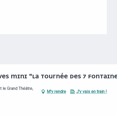
VES MINI "LA TOURNÉE DES 7 FONTAIN
t le Grand Théâtre,
M'y rendre
J'y vais en train !