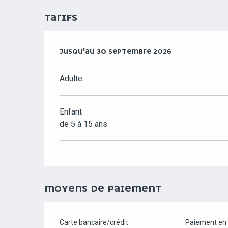
TARIFS
DU
JUSQU'AU
6 JUIN 2025
30 SEPTEMBRE 2026
AU
30 SEPTEMBRE 2026
Adulte
Enfant
de 5 à 15 ans
MOYENS DE PAIEMENT
Carte bancaire/crédit
Paiement en 