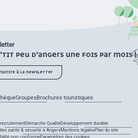
etter
'TIT PEU D'ANGERS UNE FOIS PAR MOIS !
INSCRIRE À LA NEWSLETTER
thèque
Groupes
Brochures touristiques
recrutement
Démarche Qualité
Développement durable
tiles santé & sécurité à Angers
Mentions légales
Plan du site
bilité non conforme
Paramètres des cookies