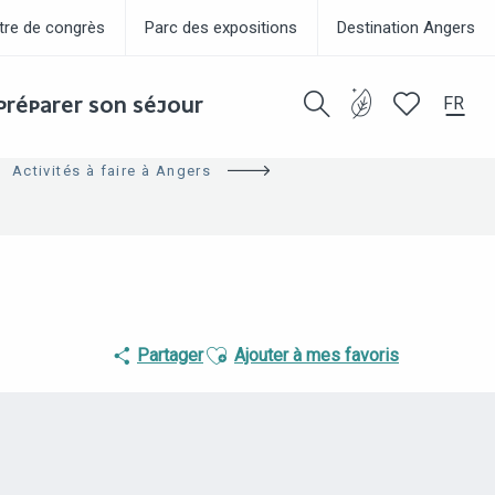
tre de congrès
Parc des expositions
Destination Angers
FR
PRÉPARER SON SÉJOUR
Recherche
Voir les favor
Activités à faire à Angers
Ajouter aux favoris
Partager
Ajouter à mes favoris
POINTS D'INTÉRÊT