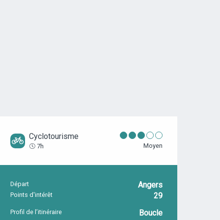
Cyclotourisme
Moyen
7h
Départ
Angers
INFORMATIONS PRATIQUES
Points d'intérêt
29
Profil de l’itinéraire
Boucle