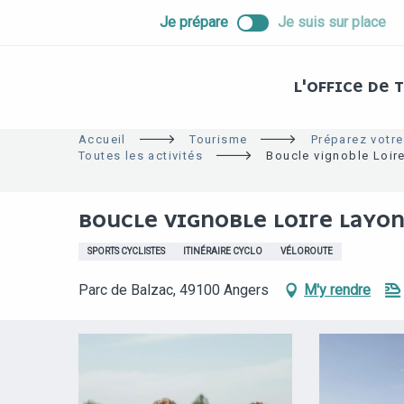
ALLER
Je prépare
Je suis sur place
AU
CONTENU
PRINCIPAL
L'OFFICE DE
Accueil
Tourisme
Préparez votre
Toutes les activités
Boucle vignoble Loir
BOUCLE VIGNOBLE LOIRE LAYO
SPORTS CYCLISTES
ITINÉRAIRE CYCLO
VÉLOROUTE
Parc de Balzac, 49100 Angers
M'y rendre