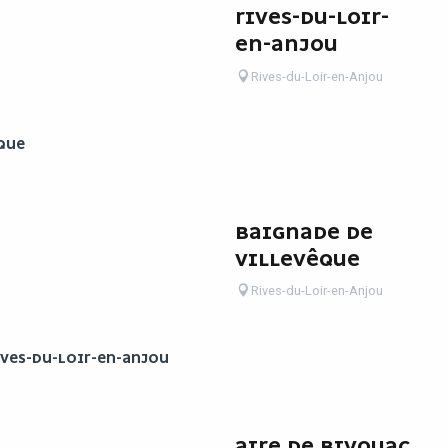
RIVES-DU-LOIR-
EN-ANJOU
Rives-du-Loir-en-Anjou
QUE
BAIGNADE DE
VILLEVÊQUE
Rives-du-Loir-en-Anjou
IVES-DU-LOIR-EN-ANJOU
AIRE DE BIVOUAC