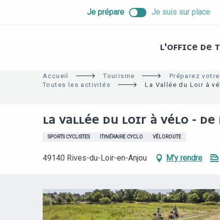
ALLER
Je prépare
Je suis sur place
AU
CONTENU
PRINCIPAL
L'OFFICE DE
Accueil
Tourisme
Préparez votre
Toutes les activités
La Vallée du Loir à v
LA VALLÉE DU LOIR À VÉLO - DE
SPORTS CYCLISTES
ITINÉRAIRE CYCLO
VÉLOROUTE
49140 Rives-du-Loir-en-Anjou
M'y rendre