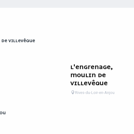
 DE VILLEVÊQUE
L'ENGRENAGE,
MOULIN DE
VILLEVÊQUE
Rives-du-Loir-en-Anjou
JOU