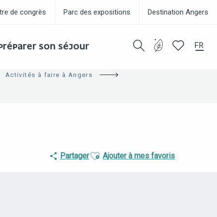
tre de congrès
Parc des expositions
Destination Angers
FR
PRÉPARER SON SÉJOUR
Recherche
Voir les favor
Activités à faire à Angers
Ajouter aux favoris
Partager
Ajouter à mes favoris
POINTS D'INTÉRÊT