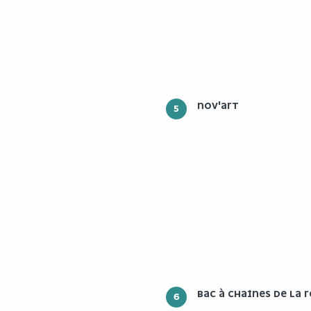
NOV'ART
5
BAC À CHAÎNES DE LA
6