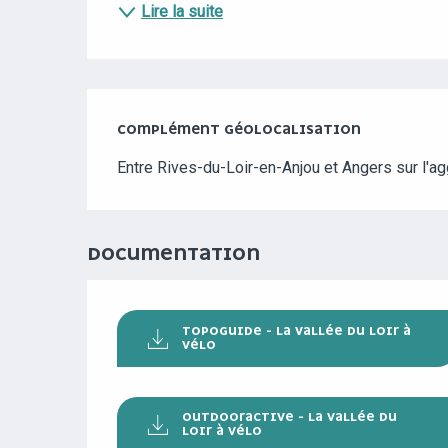
Lire la suite
COMPLÉMENT GÉOLOCALISATION
COMPLÉMENT GÉOLOCALISATION
Entre Rives-du-Loir-en-Anjou et Angers sur l'a
DOCUMENTATION
TOPOGUIDE - LA VALLÉE DU LOIR À
VÉLO
OUTDOORACTIVE - LA VALLÉE DU
LOIR À VÉLO