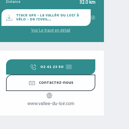
Distance
32.0 km
DOCUMENTATION
TRACE GPX - LA VALLÉE DU LOIR À
SECTIONS.TOURI
VÉLO - DE RIVES...
Voir Le tracé en détail
OUVERTURE ET COORDONNÉES
02 41 23 50
▒▒
CONTACTEZ-NOUS
www.vallee-du-loir.com