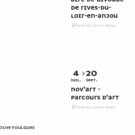
DE RIVES-DU-
LOIR-EN-ANJOU
Rives-du-Loir-en-Anjou
4
20
JUIL.
SEPT.
NOV'ART -
PARCOURS D'ART
Rives-du-Loir-en-Anjou
 ROCHE FOULQUES