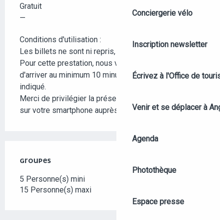
Gratuit
Conciergerie vélo
—
Conditions d'utilisation :
Inscription newsletter
Les billets ne sont ni repris, ni échangés.
Pour cette prestation, nous vous conseillons
d'arriver au minimum 10 minutes avant l'horaire
Écrivez à l'Office de tour
indiqué.
Merci de privilégier la présentation de votre billet
Venir et se déplacer à An
sur votre smartphone auprès des organisateurs.
Agenda
GROUPES
GROUPES
Photothèque
5 Personne(s) mini
15 Personne(s) maxi
Espace presse