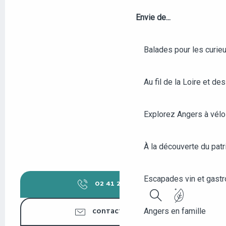
Envie de...
Balades pour les curieu
Au fil de la Loire et des
Explorez Angers à vélo
À la découverte du patr
Escapades vin et gast
02 41 23 50
▒▒
Recherche
Angers en famille
CONTACTEZ-NOUS