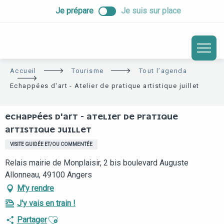
ALLER
Je prépare
Je suis sur place
AU
CONTENU
PRINCIPAL
Accueil
Tourisme
Tout l’agenda
Echappées d'art - Atelier de pratique artistique juillet
ECHAPPÉES D'ART - ATELIER DE PRATIQUE
ARTISTIQUE JUILLET
VISITE GUIDÉE ET/OU COMMENTÉE
Relais mairie de Monplaisir, 2 bis boulevard Auguste
Allonneau, 49100 Angers
M'y rendre
J'y vais en train !
Ajouter aux favoris
Partager