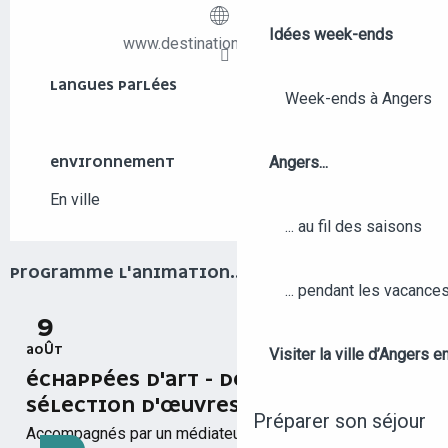
Idées week-ends
www.destination-angers.com
LANGUES PARLÉES
LANGUES PARLÉES
Week-ends à Angers
Angers...
ENVIRONNEMENT
ENVIRONNEMENT
En ville
... au fil des saisons
PROGRAMME L'ANIMATION...
... pendant les vacance
9
AOÛT
Visiter la ville d’Angers e
ÉCHAPPÉES D'ART - DÉCOUVERTE D'UNE
SÉLECTION D'ŒUVRES À PIED
Préparer son séjour
Accompagnés par un médiateur passionné de street art,