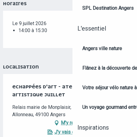
HORAIRES
SPL Destination Angers
Le 9 juillet 2026
L'essentiel
14:00 à 15:30
Angers ville nature
LOCALISATION
Flânez à la découverte d
ECHAPPÉES D'ART - ATELIER DE PRATIQUE
Votre séjour vélo nature 
ARTISTIQUE JUILLET
Relais mairie de Monplaisir, 2 bis boulevard Auguste
Un voyage gourmand entre 
Allonneau, 49100 Angers
M'y rendre
Inspirations
J'y vais en train !