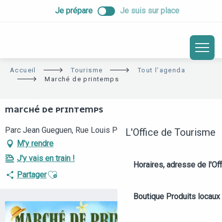
ALLER
Je prépare
Je suis sur place
AU
CONTENU
PRINCIPAL
Accueil
Tourisme
Tout l’agenda
Marché de printemps
MARCHÉ DE PRINTEMPS
Parc Jean Gueguen, Rue Louis Pasteur, 49800 Trélazé
L'Office de Tourisme
M'y rendre
J'y vais en train !
Horaires, adresse de l'Off
Ajouter aux favoris
Partager
Boutique
Produits locaux