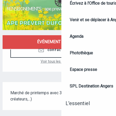
Écrivez à l'Office de tour
Venir et se déplacer à An
Agenda
OUVERTURE ET COORDONNÉES
ÉVÉNEMENT TERMINÉ
CONTACTEZ-NOUS
Photothèque
Voir tous les contacts
Espace presse
DESCRIPTION
SPL Destination Angers
Marché de printemps avec 30 exposants (artisanat, 
créateurs,...)
L'essentiel