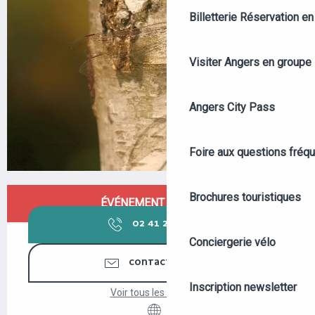
Billetterie
Réservation en 
Visiter Angers en groupe
Angers City Pass
Foire aux questions fréq
OUVERTURE ET COORDONNÉES
Brochures touristiques
ÉVÉNEMENT TERMINÉ
02 41 23 50
▒▒
Conciergerie vélo
CONTACTEZ-NOUS
Inscription newsletter
Voir tous les contacts