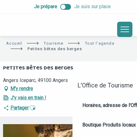
ALLER
Je prépare
Je suis sur place
AU
CONTENU
PRINCIPAL
Accueil
Tourisme
Tout l’agenda
Petites bêtes des berges
PETITES BÊTES DES BERGES
Angers Iceparc, 49100 Angers
L'Office de Tourisme
M'y rendre
J'y vais en train !
Horaires, adresse de l'Off
Ajouter aux favoris
Partager
Boutique
Produits locaux