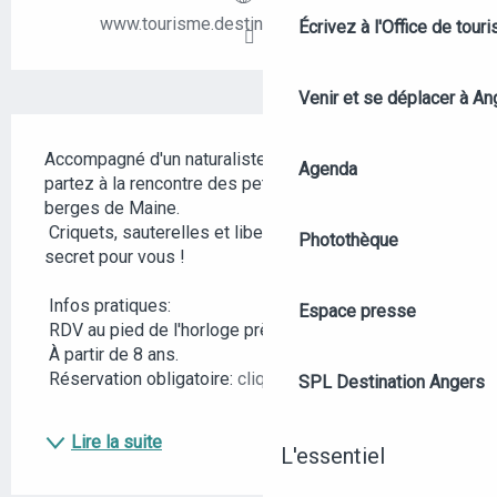
www.tourisme.destination-angers.com
Écrivez à l'Office de tour
Venir et se déplacer à An
DESCRIPTION
Accompagné d'un naturaliste aguerri de la LPO, 
Agenda
partez à la rencontre des petits habitants des 
berges de Maine.
 Criquets, sauterelles et libellules n'auront plus de 
Photothèque
secret pour vous !
 Infos pratiques:
Espace presse
 RDV au pied de l'horloge près du parc Balzac.
 À partir de 8 ans.
 Réservation obligatoire: 
cliquez...
SPL Destination Angers
Lire la suite
L'essentiel