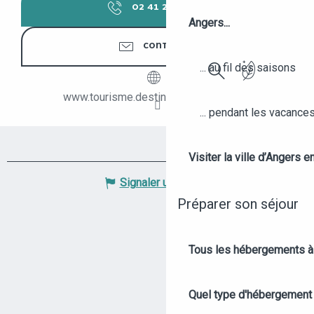
02 41 23 50
▒▒
Angers...
CONTACTER
... au fil des saisons
Recherche
www.tourisme.destination-angers.com
... pendant les vacance
Visiter la ville d’Angers e
Signaler une erreur
Préparer son séjour
Tous les hébergements à
Quel type d'hébergement