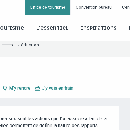
Office de tourisme
Convention bureau
Cen
 TOURISME
L'ESSENTIEL
INSPIRATIONS
Séduction
M'y rendre
J'y vais en train !
breuses sont les actions que l’on associe à l’art de la 
es permettent de définir la nature des rapports 