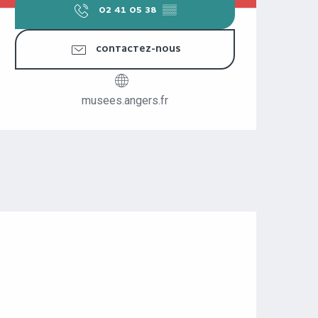
02 41 05 38
▒▒
CONTACTEZ-NOUS
musees.angers.fr