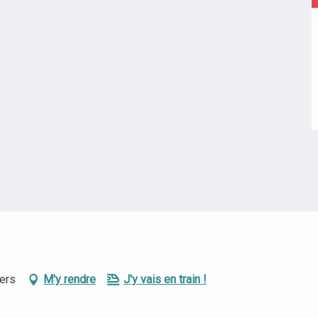
ers
M'y rendre
J'y vais en train !