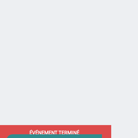
OUVERTURE ET COORDONNÉES
ÉVÉNEMENT TERMINÉ