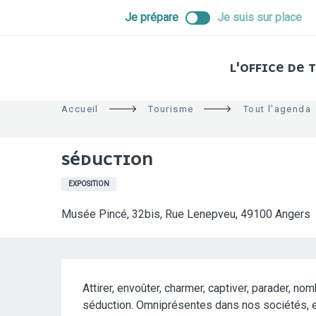
ALLER
Je prépare
Je suis sur place
AU
CONTENU
PRINCIPAL
L'OFFICE DE
Accueil
Tourisme
Tout l’agenda
SÉDUCTION
EXPOSITION
Musée Pincé, 32bis, Rue Lenepveu, 49100 Angers
DESCRIPTION
Attirer, envoûter, charmer, captiver, parader, nom
séduction. Omniprésentes dans nos sociétés, ell